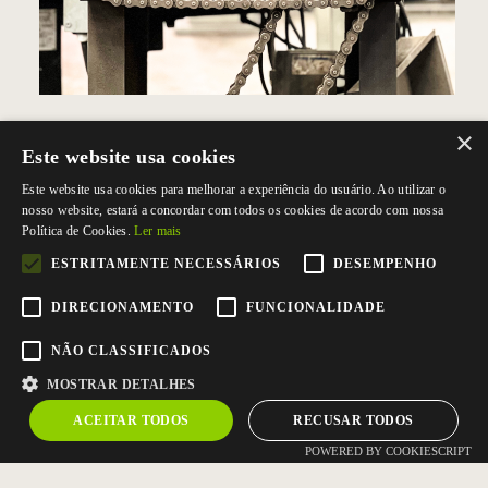
×
CONTACTE-NOS
Este website usa cookies
Este website usa cookies para melhorar a experiência do usuário. Ao utilizar o
Tel.
+351 256 824 450
(Chamada para a rede fixa nacional)
nosso website, estará a concordar com todos os cookies de acordo com nossa
Fax +351 256 838 740
Política de Cookies.
Ler mais
ESTRITAMENTE NECESSÁRIOS
DESEMPENHO
Rua dos Açores, 75 Zona Industrial nº1
3700-018 S. João da Madeira
DIRECIONAMENTO
FUNCIONALIDADE
E:
geral@gralim.pt
NÃO CLASSIFICADOS
MOSTRAR DETALHES
ACEITAR TODOS
RECUSAR TODOS
POWERED BY COOKIESCRIPT