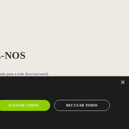
-NOS
da para a rede fixa nacional)
×
strial nº1
ACEITAR TODOS
RECUSAR TODOS
a