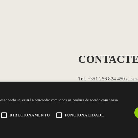
CONTACTE
Tel.
+351 256 824 450
(Chama
Fax +351 256 838 740
 nosso website, estará a concordar com todos os cookies de acordo com nossa
Rua dos Açores, 75 Zona Indu
DIRECIONAMENTO
FUNCIONALIDADE
3700-018 S. João da Madeir
E:
geral@gralim.pt