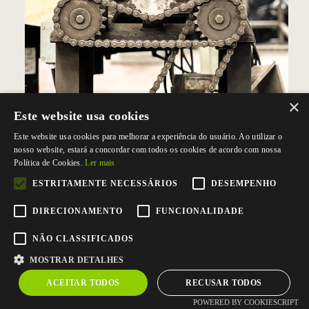
×
Este website usa cookies
CONTACTE-NOS
Este website usa cookies para melhorar a experiência do usuário. Ao utilizar o
nosso website, estará a concordar com todos os cookies de acordo com nossa
Política de Cookies.
Ler mais
Tel.
+351 256 824 450
(Chamada para a rede fixa nacional)
ESTRITAMENTE NECESSÁRIOS
DESEMPENHO
Fax +351 256 838 740
DIRECIONAMENTO
FUNCIONALIDADE
Rua dos Açores, 75 Zona Industrial nº1
3700-018 S. João da Madeira
NÃO CLASSIFICADOS
MOSTRAR DETALHES
E:
geral@gralim.pt
ACEITAR TODOS
RECUSAR TODOS
POWERED BY COOKIESCRIPT