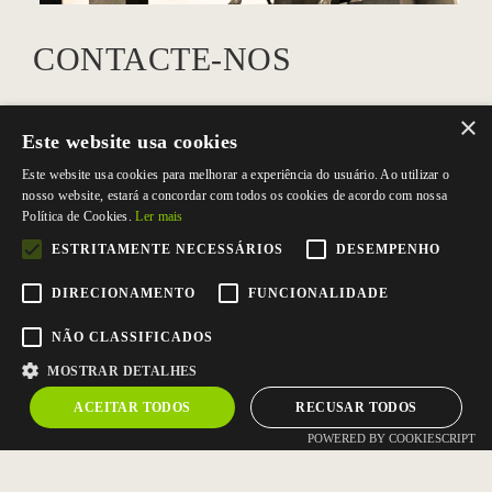
CONTACTE-NOS
Tel.
+351 256 824 450
(Chamada para a rede fixa nacional)
×
Fax +351 256 838 740
Este website usa cookies
Este website usa cookies para melhorar a experiência do usuário. Ao utilizar o
Rua dos Açores, 75 Zona Industrial nº1
nosso website, estará a concordar com todos os cookies de acordo com nossa
3700-018 S. João da Madeira
Política de Cookies.
Ler mais
ESTRITAMENTE NECESSÁRIOS
DESEMPENHO
E:
geral@gralim.pt
DIRECIONAMENTO
FUNCIONALIDADE
NÃO CLASSIFICADOS
MOSTRAR DETALHES
ACEITAR TODOS
RECUSAR TODOS
POWERED BY COOKIESCRIPT
© Copyright 2021 Gralim